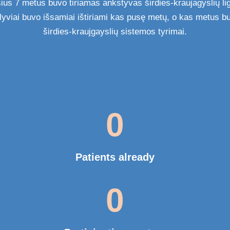
ius 7 metus buvo tiriamas ankstyvas širdies-kraujagyslių l
alyviai buvo išsamiai ištiriami kas pusę metų, o kas metus b
širdies-kraujgayslių sistemos tyrimai.
0
Patients already
0