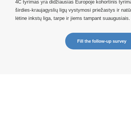
4C tyrimas yra didžiausias Europoje kohortinis tyrim
širdies-kraujagyslių ligų vystymosi priežastys ir natū
lėtine inkstų liga, tarpe ir jiems tampant suaugusiais.
Fill the follow-up survey