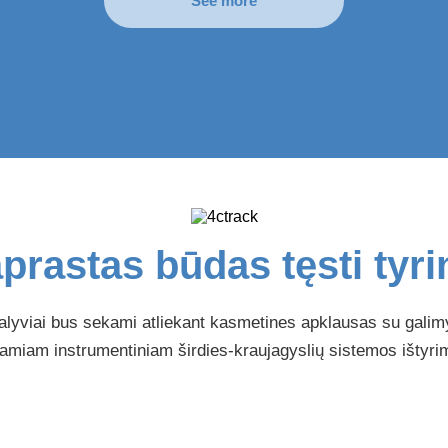
See more
prastas būdas tęsti tyr
lyviai bus sekami atliekant kasmetines apklausas su galim
amiam instrumentiniam širdies-kraujagyslių sistemos ištyri