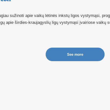
iau sužinoti apie vaikų lėtinės inkstų ligos vystymąsi, pro
lgų apie širdies-kraujagyslių ligų vystymąsi įvairiose vaikų s
See more