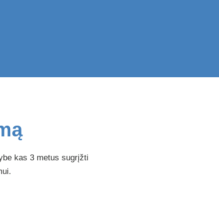
imą
ybe kas 3 metus sugrįžti
mui.