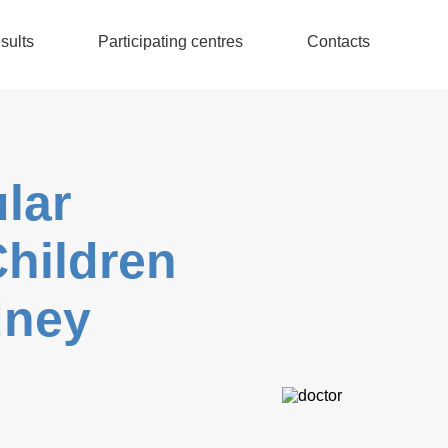
sults
Participating centres
Contacts
lar
Children
dney